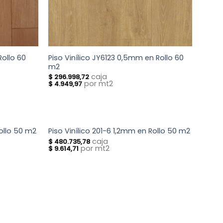
Rollo 60
Piso Vinílico JY6123 0,5mm en Rollo 60
m2
caja
$
296.998,72
por mt2
$
4.949,97
Rollo 50 m2
Piso Vinílico 201-6 1,2mm en Rollo 50 m2
caja
$
480.735,78
por mt2
$
9.614,71