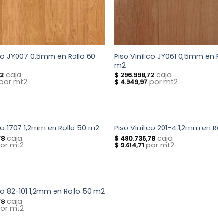
ico JY007 0,5mm en Rollo 60
Piso Vinílico JY061 0,5mm en 
m2
caja
caja
72
$
296.998,72
por mt2
por mt2
$
4.949,97
ico 1707 1,2mm en Rollo 50 m2
Piso Vinílico 201-4 1,2mm en 
caja
caja
78
$
480.735,78
or mt2
por mt2
$
9.614,71
ico 82-101 1,2mm en Rollo 50 m2
caja
78
or mt2