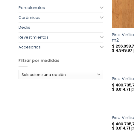
Porcelanatos
Cerámicas
Decks
Piso Viníl
Revestimientos
m2
$
296.998,
Accesorios
$
4.949,97
Filtrar por medidas
Piso Viníl
$
480.735,
p
$
9.614,71
Piso Viníl
$
480.735,
p
$
9.614,71