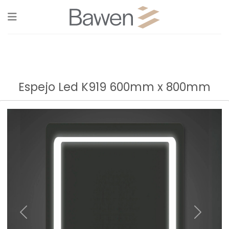
Skip
to
content
Espejo Led K919 600mm x 800mm
Previous
Next