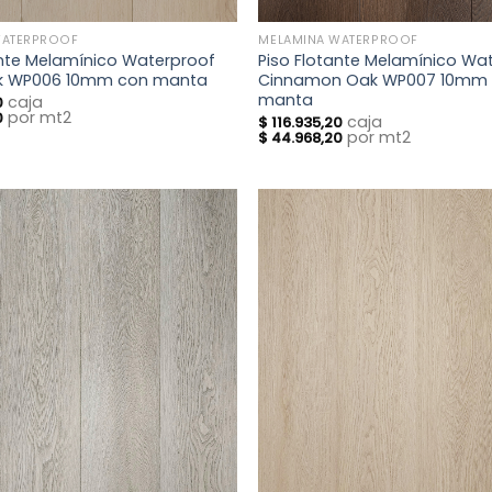
WATERPROOF
MELAMINA WATERPROOF
ante Melamínico Waterproof
Piso Flotante Melamínico Wa
k WP006 10mm con manta
Cinnamon Oak WP007 10mm
manta
caja
0
por mt2
0
caja
$
116.935,20
por mt2
$
44.968,20