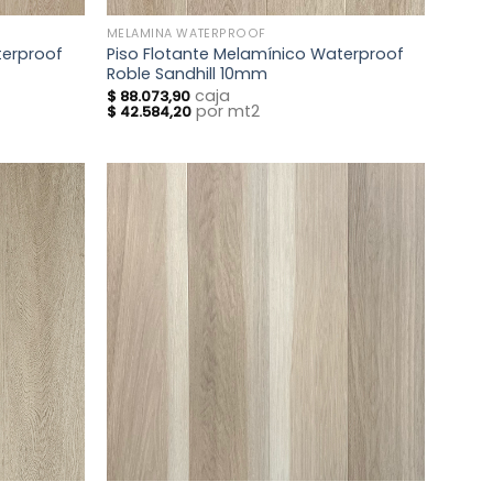
MELAMINA WATERPROOF
terproof
Piso Flotante Melamínico Waterproof
Roble Sandhill 10mm
caja
$
88.073,90
por mt2
$
42.584,20