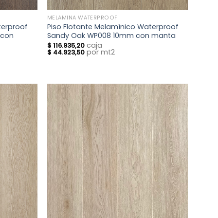
MELAMINA WATERPROOF
terproof
Piso Flotante Melamínico Waterproof
 con
Sandy Oak WP008 10mm con manta
caja
$
116.935,20
por mt2
$
44.923,50