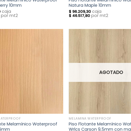
ante Melamínico Waterproof
Piso Flotante Melamínico Wa
herry 10mm
Natura Maple 10mm
caja
caja
0
$
96.209,30
por mt2
por mt2
$
46.517,80
AGOTADO
WATERPROOF
MELAMINA WATERPROOF
ante Melamínico Waterproof
Piso Flotante Melamínico Wa
,6mm
Wrlcs Carson 9,5mm con ma