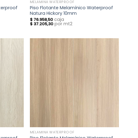
MELAMINA WATERPROOF
terproof
Piso Flotante Melamínico Waterproof
Natura Hickory 10mm
caja
$
76.958,50
por mt2
$
37.205,30
MELAMINA WATERPROOF