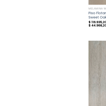
MELAMINA 
Piso Flot
Sweet Oa
$
116.935,2
$
44.968,2