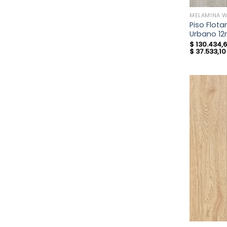
MELAMINA 
Piso Flot
Urbano 1
$
130.434,
$
37.533,10