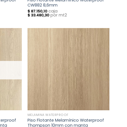
terproof
Piso Flotante Melamínico Waterproof
CW882 8,6mm
caja
$
87.150,10
por mt2
$
33.480,30
MELAMINA WATERPROOF
terproof
Piso Flotante Melamínico Waterproof
nta
Thompson 10mm con manta