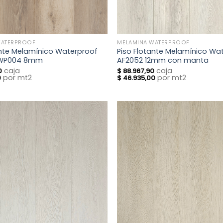
WATERPROOF
MELAMINA WATERPROOF
ante Melamínico Waterproof
Piso Flotante Melamínico Wa
 WP004 8mm
AF2052 12mm con manta
caja
caja
0
$
88.967,90
por mt2
por mt2
0
$
46.935,00