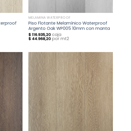
MELAMINA WATERPROOF
terproof
Piso Flotante Melamínico Waterproof
Argento Oak WP005 10mm con manta
caja
$
116.935,20
por mt2
$
44.968,20