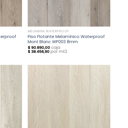
MELAMINA WATERPROOF
terproof
Piso Flotante Melamínico Waterproof
Mont Blanc WP003 8mm
caja
$
90.890,00
por mt2
$
38.456,90