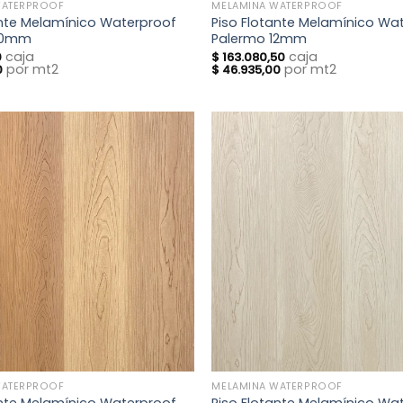
WATERPROOF
MELAMINA WATERPROOF
ante Melamínico Waterproof
Piso Flotante Melamínico Wa
 10mm
Palermo 12mm
caja
caja
0
$
163.080,50
por mt2
por mt2
0
$
46.935,00
WATERPROOF
MELAMINA WATERPROOF