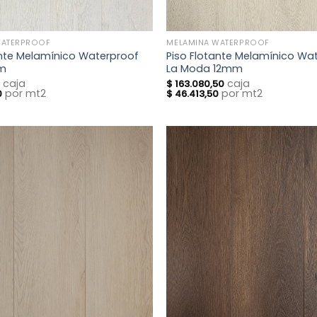
WATERPROOF
MELAMINA WATERPROOF
ante Melamínico Waterproof
Piso Flotante Melamínico Wa
mm
La Moda 12mm
caja
caja
0
$
163.080,50
por mt2
por mt2
0
$
46.413,50