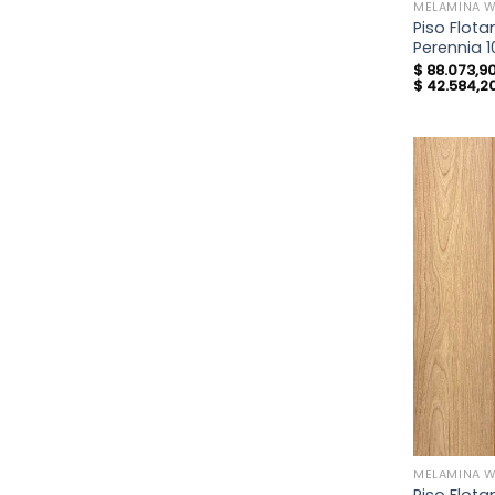
MELAMINA 
Piso Flot
Perennia
$
88.073,9
$
42.584,2
MELAMINA 