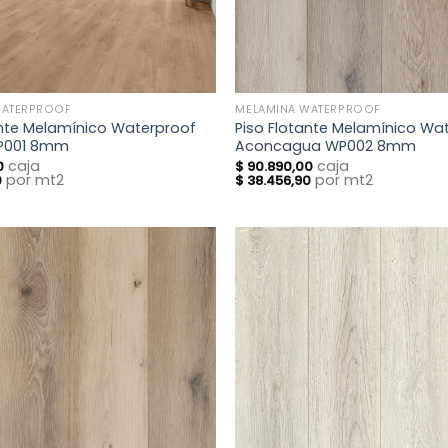
WATERPROOF
MELAMINA WATERPROOF
ante Melamínico Waterproof
Piso Flotante Melamínico Wa
WP001 8mm
Aconcagua WP002 8mm
caja
caja
0
$
90.890,00
por mt2
por mt2
0
$
38.456,90