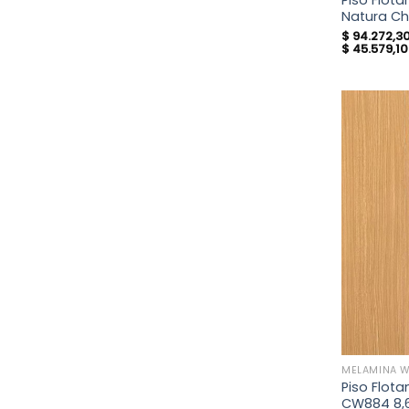
Piso Flot
Natura C
$
94.272,3
$
45.579,10
MELAMINA 
Piso Flot
CW884 8