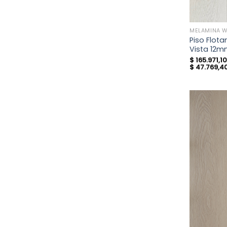
MELAMINA 
Piso Flot
Vista 12
$
165.971,1
$
47.769,4