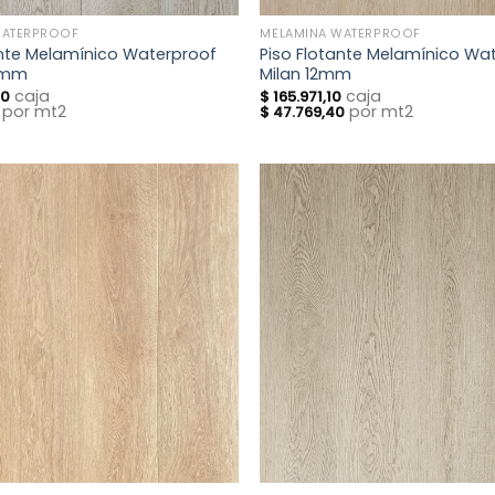
WATERPROOF
MELAMINA WATERPROOF
ante Melamínico Waterproof
Piso Flotante Melamínico Wa
2mm
Milan 12mm
caja
caja
60
$
165.971,10
por mt2
por mt2
$
47.769,40