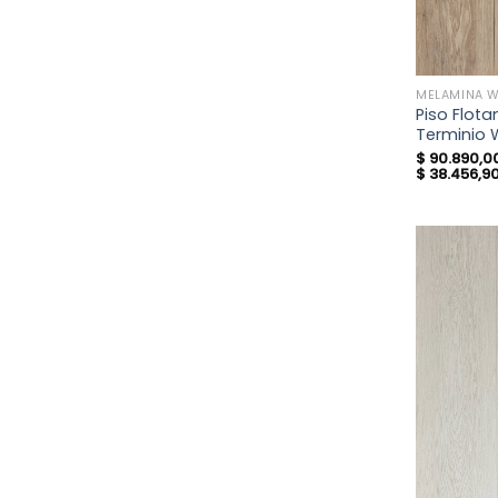
MELAMINA 
Piso Flot
Terminio
$
90.890,0
$
38.456,9