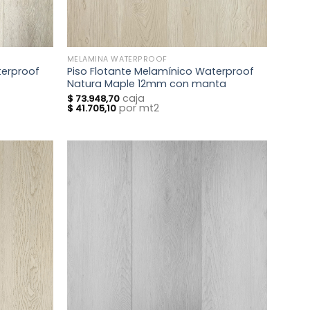
MELAMINA WATERPROOF
terproof
Piso Flotante Melamínico Waterproof
Natura Maple 12mm con manta
caja
$
73.948,70
por mt2
$
41.705,10