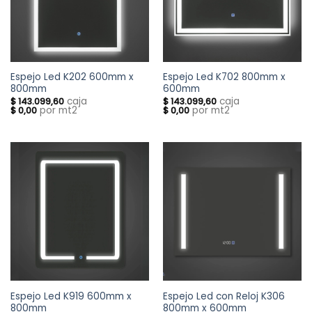
Espejo Led K202 600mm x
Espejo Led K702 800mm x
800mm
600mm
caja
caja
$
143.099,60
$
143.099,60
por mt2
por mt2
$
0,00
$
0,00
Espejo Led K919 600mm x
Espejo Led con Reloj K306
800mm
800mm x 600mm