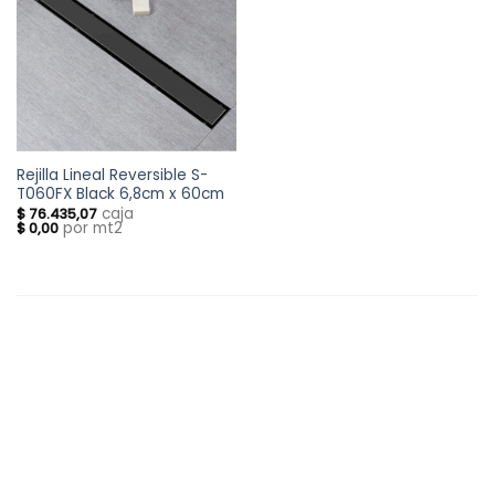
Rejilla Lineal Reversible S-
T060FX Black 6,8cm x 60cm
caja
$
76.435,07
por mt2
$
0,00