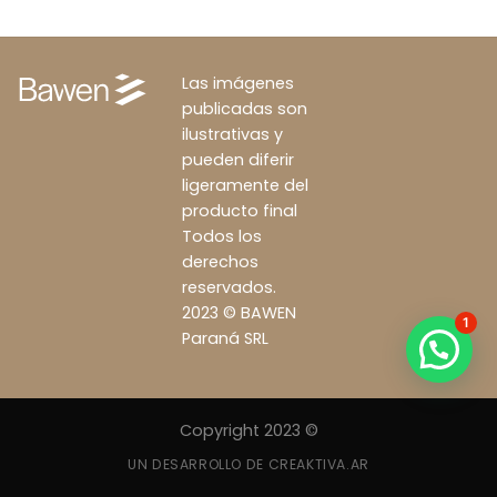
Las imágenes
publicadas son
ilustrativas y
pueden diferir
ligeramente del
producto final
Todos los
derechos
reservados.
2023 © BAWEN
1
Paraná SRL
Copyright 2023 ©
UN DESARROLLO DE CREAKTIVA.AR