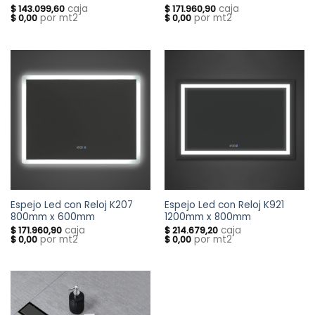
caja
caja
$
143.099,60
$
171.960,90
por mt2
por mt2
$
0,00
$
0,00
Espejo Led con Reloj K207
Espejo Led con Reloj K921
800mm x 600mm
1200mm x 800mm
caja
caja
$
171.960,90
$
214.679,20
por mt2
por mt2
$
0,00
$
0,00