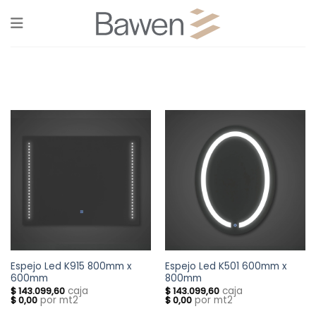
Skip
to
content
Espejo Led K915 800mm x
Espejo Led K501 600mm x
600mm
800mm
caja
caja
$
143.099,60
$
143.099,60
por mt2
por mt2
$
0,00
$
0,00