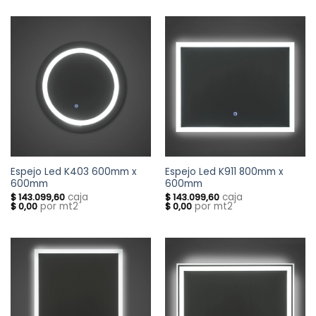
Espejo Led K403 600mm x
Espejo Led K911 800mm x
600mm
600mm
caja
caja
$
143.099,60
$
143.099,60
por mt2
por mt2
$
0,00
$
0,00