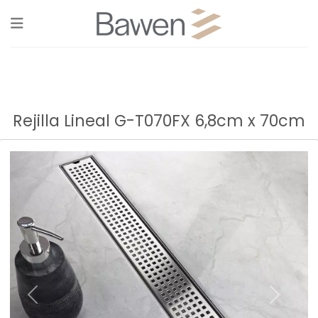
Skip
to
content
Rejilla Lineal G-T070FX 6,8cm x 70cm
Previous
Next